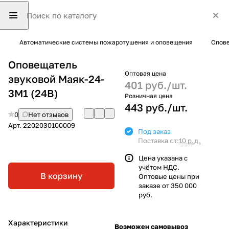
Автоматические системы пожаротушения и оповещения
Опове
Оповещатель
Оптовая цена
звуковой Маяк-24-
401 руб./
шт.
3М1 (24В)
Розничная цена
443 руб./
шт.
0
Нет отзывов
Арт.
2202030100009
Под заказ
Поставка от:
10 р.д.
Цена указана с
учётом НДС.
В корзину
Оптовые цены при
заказе от 350 000
руб.
Характеристики
Возможен самовывоз