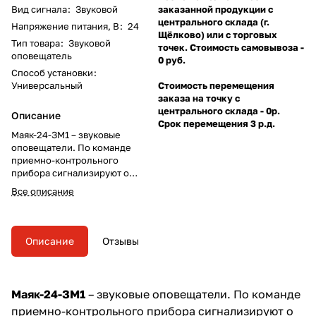
Вид сигнала
:
Звуковой
заказанной продукции с
центрального склада (г.
Напряжение питания, В
:
24
Щёлково) или с торговых
Тип товара
:
Звуковой
точек. Стоимость самовывоза -
оповещатель
0 руб.
Способ установки
:
Универсальный
Стоимость перемещения
заказа на точку с
центрального склада - 0р.
Описание
Срок перемещения 3 р.д.
Маяк-24-ЗМ1 – звуковые
оповещатели. По команде
приемно-контрольного
прибора сигнализируют о
пожаре или наступлении
Все описание
чрезвычайных ситуаций.
Описание
Отзывы
Маяк-24-ЗМ1
– звуковые оповещатели. По команде
приемно-контрольного прибора сигнализируют о