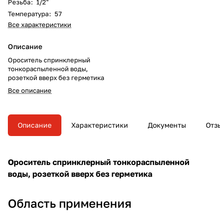
Резьба
:
1/2"
Температура
:
57
Все характеристики
Описание
Ороситель спринклерный
тонкораспыленной воды,
розеткой вверх без герметика
Все описание
Описание
Характеристики
Документы
Отз
Ороситель спринклерный тонкораспыленной
воды, розеткой вверх без герметика
Область применения