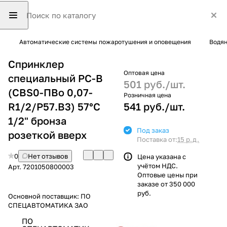
Автоматические системы пожаротушения и оповещения
Водян
Cпринклер
Оптовая цена
специальный РС-В
501 руб./
шт.
(СВS0-ПВо 0,07-
Розничная цена
R1/2/Р57.В3) 57°С
541 руб./
шт.
1/2" бронза
Под заказ
розеткой вверх
Поставка от:
15 р.д.
0
Нет отзывов
Цена указана с
учётом НДС.
Арт.
7201050800003
Оптовые цены при
заказе от 350 000
руб.
Основной поставщик:
ПО
СПЕЦАВТОМАТИКА ЗАО
ПО