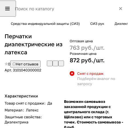
Средства индивидуальной защиты (СИЗ)
СИЗ рук
Диэлек
Перчатки
Оптовая цена
диэлектрические из
763 руб./
шт.
латекса
Розничная цена
872 руб./
шт.
0
Нет отзывов
Арт.
3101040300002
Снят с продаж
Подберём аналог по
запросу
Характеристики
Возможен самовывоз
Товар снят с продажи
:
Да
заказанной продукции с
Материал
:
Латекс
центрального склада (г.
Защитные свойства
:
Щёлково) или с торговых
Диэлектрика
точек. Стоимость самовывоза -
0 руб.