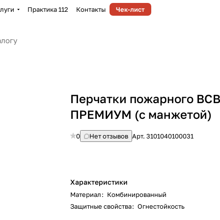
луги
Практика 112
Контакты
Чек-лист
Перчатки пожарного ВС
ПРЕМИУМ (с манжетой)
0
Нет отзывов
Арт.
3101040100031
Характеристики
Материал
:
Комбинированный
Защитные свойства
:
Огнестойкость