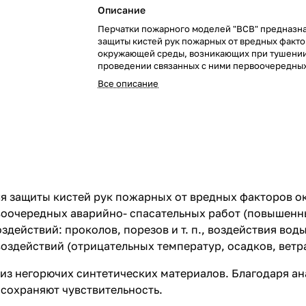
Описание
Перчатки пожарного моделей "ВСВ" предназн
защиты кистей рук пожарных от вредных факт
окружающей среды, возникающих при тушении
проведении связанных с ними первоочередных
спасательных работ (повышенных температур,
Все описание
излучения, контакта с нагретыми поверхностя
механических воздействий: проколов, порезов и
воздействия воды и растворов поверхностно-а
веществ), а также от неблагоприятных климат
воздействий (отрицательных температур, осадк
я защиты кистей рук пожарных от вредных факторов 
оочередных аварийно- спасательных работ (повышенны
здействий: проколов, порезов и т. п., воздействия во
оздействий (отрицательных температур, осадков, ветра
из негорючих синтетических материалов. Благодаря а
 сохраняют чувствительность.