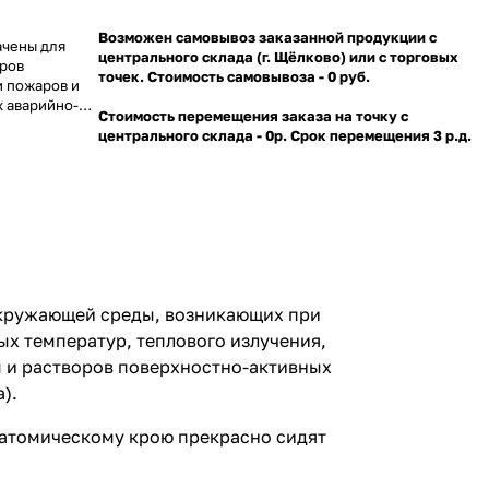
Возможен самовывоз заказанной продукции с
ачены для
центрального склада (г. Щёлково) или с торговых
оров
точек. Стоимость самовывоза - 0 руб.
 пожаров и
 аварийно-
Стоимость перемещения заказа на точку с
 теплового
центрального склада - 0р. Срок перемещения 3 р.д.
ми,
 т. п.,
ктивных
ических
ов, ветра).
окружающей среды, возникающих при
х температур, теплового излучения,
ды и растворов поверхностно-активных
).
натомическому крою прекрасно сидят