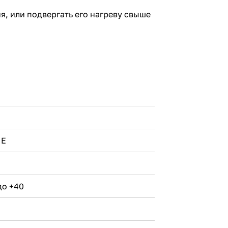
, или подвергать его нагреву свыше
 Е
до +40