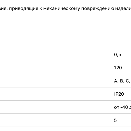
вия, приводящие к механическому повреждению изделия
0,5
120
А, В, С,
IP20
от -40 
5