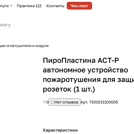
луги
Практика 112
Контакты
Чек-лист
ие огнетушители и модули
ПироПластина АСТ-Р
автономное устройство
пожаротушения для защ
розеток (1 шт.)
0
Нет отзывов
Арт.
7301031100005
Характеристики