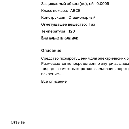
Защищаемый объем (до), м³
:
0,0005
Класс пожара
:
ABCE
Конструкция
:
Стационарный
Огнетушащее вещество
:
Газ
Температура
:
120
Все характеристики
Описание
Средство пожаротушения для электрических р
Размещается непосредственно внутри защища
там, где возможны короткое замыкание, перег
искрение.
Цена указана за 1 пластину!
Все описание
Отзывы