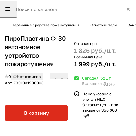
Первичные средства пожаротушения
Огнетушители
Само
ПироПластина Ф-30
Оптовая цена
автономное
1 826 руб./
шт.
устройство
Розничная цена
пожаротушения
1 999 руб./
шт.
0
Нет отзывов
Сегодня: 52
шт.
Арт.
7301031200003
Больше от:
3 р.д.
Цена указана с
учётом НДС.
Оптовые цены при
заказе от 350 000
В корзину
руб.