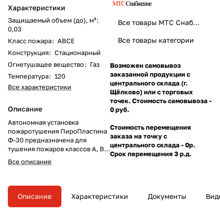
Характеристики
Защищаемый объем (до), м³
:
Все товары МТС Снабжение
0,03
Все товары категории
Класс пожара
:
ABCE
Конструкция
:
Стационарный
Огнетушащее вещество
:
Газ
Возможен самовывоз
заказанной продукции с
Температура
:
120
центрального склада (г.
Все характеристики
Щёлково) или с торговых
точек. Стоимость самовывоза -
Описание
0 руб.
Автономная установка
Стоимость перемещения
пожаротушения ПироПластина
заказа на точку с
Ф-30 предназначена для
центрального склада - 0р.
тушения пожаров классов А, В,
Срок перемещения 3 р.д.
С и Е в малогабаритных
Все описание
пожароопасных объектах
локального объёма, таких как:
распределительные щиты,
электрошкафы, шкафы
Описание
Характеристики
Документы
Вид
управления, хранилища
ценностей, сейфы в
соответствии с техническими