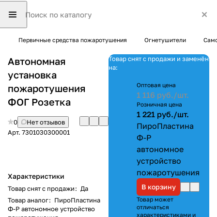
Первичные средства пожаротушения
Огнетушители
Само
Товар снят с продажи и заменён
Автономная
на:
установка
Оптовая цена
пожаротушения
1 116 руб./
шт.
ФОГ Розетка
Розничная цена
1 221 руб./
шт.
0
Нет отзывов
ПироПластина
Арт.
7301030300001
Ф-Р
автономное
устройство
пожаротушения
Характеристики
В корзину
Товар снят с продажи
:
Да
Товар может
Товар аналог
:
ПироПластина
отличаться
Ф-Р автономное устройство
характеристиками и