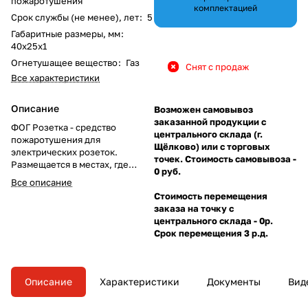
пожаротушения
комплектацией
Срок службы (не менее), лет
:
5
Габаритные размеры, мм
:
40х25х1
Огнетушащее вещество
:
Газ
Снят с продаж
Все характеристики
Описание
Возможен самовывоз
заказанной продукции с
ФОГ Розетка - средство
центрального склада (г.
пожаротушения для
Щёлково) или с торговых
электрических розеток.
точек. Стоимость самовывоза -
Размещается в местах, где
0 руб.
возможны короткое замыкание
Все описание
или искрение. В
Стоимость перемещения
автоматическом режиме
заказа на точку с
обеспечит тушение очага
центрального склада - 0р.
возгорания. Защищаемый
Срок перемещения 3 р.д.
объем - до 0,5 л/0,005 м3.
Описание
Характеристики
Документы
Вид