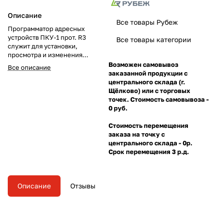
Описание
Все товары Рубеж
Программатор адресных
устройств ПКУ-1 прот. R3
Все товары категории
служит для установки,
просмотра и изменения
адресов адресных устройств:
Возможен самовывоз
Все описание
извещателей пожарных
заказанной продукции с
дымовых ИП 212-64 прот.R3,
центрального склада (г.
тепловых ИП 101- 29-PR
Щёлково) или с торговых
прот.R3, комбинированных ИП
точек. Стоимость самовывоза -
212/101-64- PR прот.R3, ручных
0 руб.
ИПР 513-11 прот.R3, адресных
меток АМ-1, АМ-4 прот.R3,
Стоимость перемещения
релейных модулей РМ-1, РМ-4
заказа на точку с
прот.R3, а так же любых других
центрального склада - 0р.
АУ прот.R3.
Срок перемещения 3 р.д.
Описание
Отзывы