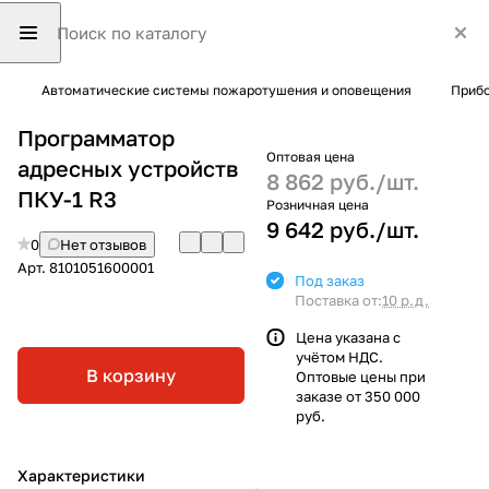
Автоматические системы пожаротушения и оповещения
Прибо
Программатор
Оптовая цена
адресных устройств
8 862 руб./
шт.
ПКУ-1 R3
Розничная цена
9 642 руб./
шт.
0
Нет отзывов
Арт.
8101051600001
Под заказ
Поставка от:
10 р.д.
Цена указана с
учётом НДС.
В корзину
Оптовые цены при
заказе от 350 000
руб.
Характеристики