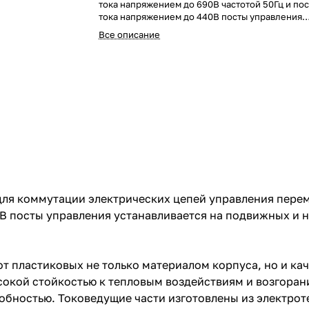
тока напряжением до 690В частотой 50Гц и по
тока напряжением до 440В посты управления
устанавливаются на подвижных и неподвижных
Все описание
стационарных установок.
для коммутации электрических цепей управления пере
0В посты управления устанавливается на подвижных и
т пластиковых не только материалом корпуса, но и кач
окой стойкостью к тепловым воздействиям и возгорани
бностью. Токоведущие части изготовлены из электроте