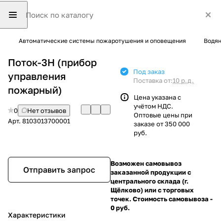
Автоматические системы пожаротушения и оповещения
Водян
Поток-3Н (прибор
Под заказ
управления
Поставка от:
10 р.д.
пожарный)
Цена указана с
учётом НДС.
0
Нет отзывов
Оптовые цены при
Арт.
8103013700001
заказе от 350 000
руб.
Возможен самовывоз
Отправить запрос
заказанной продукции с
центрального склада (г.
Щёлково) или с торговых
точек. Стоимость самовывоза -
0 руб.
Характеристики