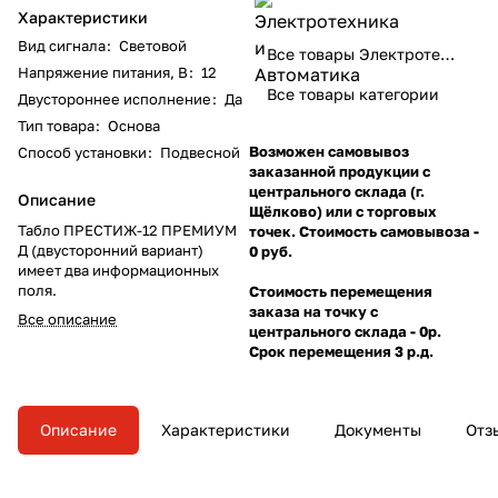
Характеристики
Вид сигнала
:
Световой
Все товары Электротехника и Автоматика
Напряжение питания, В
:
12
Все товары категории
Двустороннее исполнение
:
Да
Тип товара
:
Основа
Возможен самовывоз
Способ установки
:
Подвесной
заказанной продукции с
центрального склада (г.
Описание
Щёлково) или с торговых
Табло ПРЕСТИЖ-12 ПРЕМИУМ
точек. Стоимость самовывоза -
Д (двусторонний вариант)
0 руб.
имеет два информационных
поля.
Стоимость перемещения
заказа на точку с
Все описание
центрального склада - 0р.
Срок перемещения 3 р.д.
Описание
Характеристики
Документы
Отз