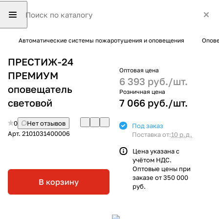
Автоматические системы пожаротушения и оповещения
Опове
ПРЕСТИЖ-24
Оптовая цена
ПРЕМИУМ
6 393 руб./
шт.
оповещатель
Розничная цена
световой
7 066 руб./
шт.
0
Нет отзывов
Под заказ
Арт.
2101031400006
Поставка от:
10 р.д.
Цена указана с
учётом НДС.
Оптовые цены при
заказе от 350 000
В корзину
руб.