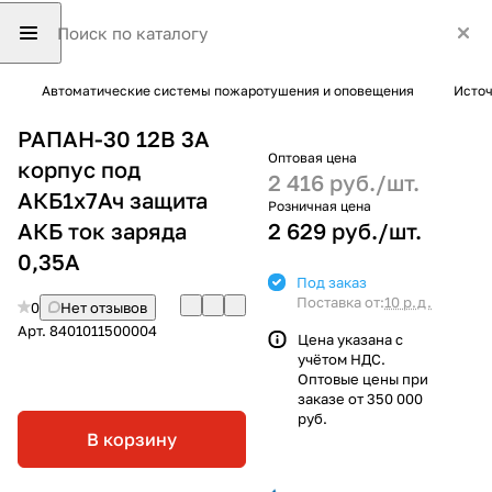
Автоматические системы пожаротушения и оповещения
Источ
РАПАН-30 12В 3А
Оптовая цена
корпус под
2 416 руб./
шт.
АКБ1х7Ач защита
Розничная цена
АКБ ток заряда
2 629 руб./
шт.
0,35А
Под заказ
Поставка от:
10 р.д.
0
Нет отзывов
Арт.
8401011500004
Цена указана с
учётом НДС.
Оптовые цены при
заказе от 350 000
руб.
В корзину