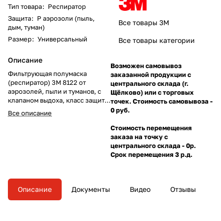
Тип товара
:
Респиратор
Защита
:
Р аэрозоли (пыль,
Все товары 3М
дым, туман)
Размер
:
Универсальный
Все товары категории
Описание
Возможен самовывоз
Фильтрующая полумаска
заказанной продукции с
(респиратор) 3М 8122 от
центрального склада (г.
аэрозолей, пыли и туманов, с
Щёлково) или с торговых
клапаном выдоха, класс защиты
точек. Стоимость самовывоза -
FFP2 (до 12 ПДК),
0 руб.
Все описание
чашеобразная конструкция.
Стоимость перемещения
заказа на точку с
центрального склада - 0р.
Срок перемещения 3 р.д.
Описание
Документы
Видео
Отзывы