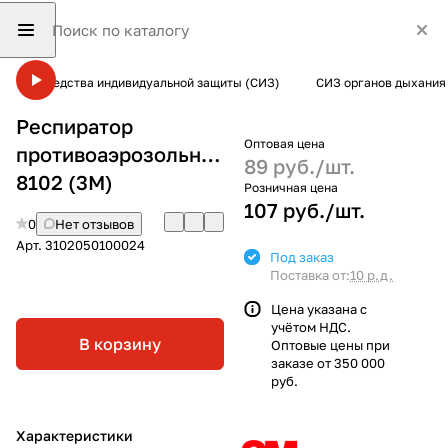
Средства индивидуальной защиты (СИЗ)
СИЗ органов дыхания
Респиратор
Оптовая цена
противоаэрозольный
89 руб./
шт.
8102 (3М)
Розничная цена
107 руб./
шт.
0
Нет отзывов
Арт.
3102050100024
Под заказ
Поставка от:
10 р.д.
Цена указана с
учётом НДС.
В корзину
Оптовые цены при
заказе от 350 000
руб.
Характеристики