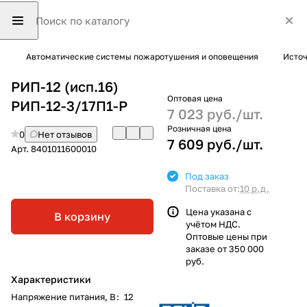
Автоматические системы пожаротушения и оповещения
Источ
РИП-12 (исп.16)
Оптовая цена
РИП-12-3/17П1-Р
7 023 руб./
шт.
Розничная цена
0
Нет отзывов
7 609 руб./
шт.
Арт.
8401011600010
Под заказ
Поставка от:
10 р.д.
Цена указана с
В корзину
учётом НДС.
Оптовые цены при
заказе от 350 000
руб.
Характеристики
Напряжение питания, В
:
12