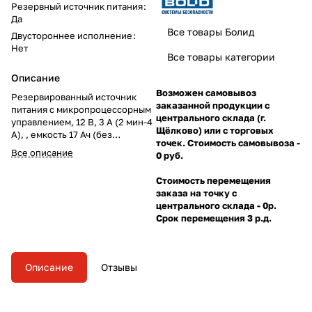
Резервный источник питания
:
Да
Все товары Болид
Двустороннее исполнение
:
Нет
Все товары категории
Описание
Возможен самовывоз
Резервированный источник
заказанной продукции с
питания с микропроцессорным
центрального склада (г.
управлением, 12 В, 3 А (2 мин-4
Щёлково) или с торговых
А), , емкость 17 Ач (без
точек. Стоимость самовывоза -
аккумулятора). Пластмассовый
Все описание
0 руб.
корпус. Соответствие
"Техрегламенту пожарной
Стоимость перемещения
безопасности". Возможность
заказа на точку с
подключения "Бокс-24 исп.01"
центрального склада - 0р.
Срок перемещения 3 р.д.
Описание
Отзывы