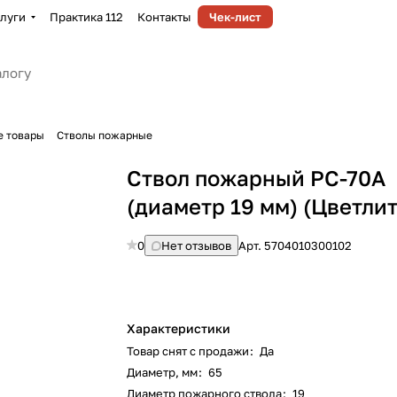
луги
Практика 112
Контакты
Чек-лист
е товары
Стволы пожарные
Ствол пожарный РС-70А
(диаметр 19 мм) (Цветли
0
Нет отзывов
Арт.
5704010300102
Характеристики
Товар снят с продажи
:
Да
Диаметр, мм
:
65
Диаметр пожарного ствола
:
19