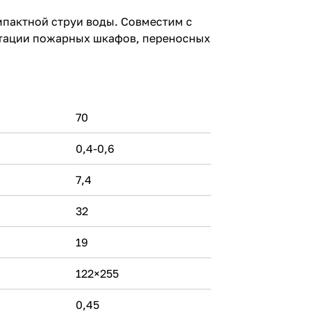
мпактной струи воды. Совместим с
ктации пожарных шкафов, переносных
70
0,4-0,6
7,4
32
19
122×255
0,45