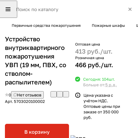
Первичные средства пожаротушения
Пожарные шкафы
Устройство
Оптовая цена
внутриквартирного
413 руб./
шт.
пожаротушения
Розничная цена
УВП (19 мм, ПВХ, со
466 руб./
шт.
стволом-
Сегодня: 104
шт.
распылителем)
Больше от:
5 р.д.
0
Нет отзывов
Цена указана с
учётом НДС.
Арт.
5703020100002
Оптовые цены при
заказе от 350 000
руб.
В корзину