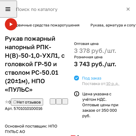
Первичные средства пожаротушения
Рукава, арматура и соп
Рукав пожарный
Оптовая цена
напорный РПК-
3 378 руб./
шт.
Н(В)-50-1,0-УХЛ1, с
Розничная цена
головкой ГР-50 и
3 743 руб./
шт.
стволом РС-50.01
Под заказ
(20±1м), НПО
Поставка от:
10 р.д.
«ПУЛЬС»
Цена указана с
учётом НДС.
0
Нет отзывов
Оптовые цены при
Арт.
5701010100016
заказе от 350 000
руб.
Основной поставщик:
НПО
ПУЛЬС АО