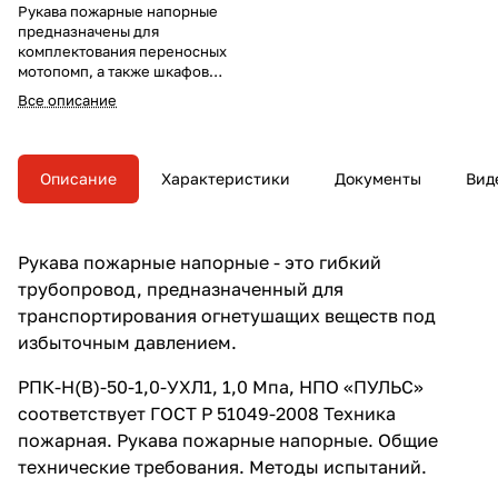
Рукава пожарные напорные
предназначены для
комплектования переносных
мотопомп, а также шкафов
внутренних пожарных кранов в
Все описание
жилых зданиях, детских и
медучреждениях, офисах,
банках и т.д.
Описание
Характеристики
Документы
Вид
Рукава пожарные напорные - это гибкий
трубопровод, предназначенный для
транспортирования огнетушащих веществ под
избыточным давлением.
РПК-Н(В)-50-1,0-УХЛ1, 1,0 Мпа, НПО «ПУЛЬС»
соответствует ГОСТ Р 51049-2008 Техника
пожарная. Рукава пожарные напорные. Общие
технические требования. Методы испытаний.