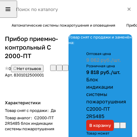
Автоматические системы пожаротушения и оповещения
Прибо
Товар снят с продажи и заменён
Прибор приемно-
на:
контрольный С
Оптовая цена
2000-ПТ
9 062 руб./
шт.
Розничная цена
0
Нет отзывов
9 818 руб./
шт.
Арт.
8301012500001
Блок
индикации
системы
пожаротушения
Характеристики
С2000-ПТ
Товар снят с продажи
:
Да
2RS485
Товар аналог
:
С2000-ПТ
2RS485 блок индикации
В корзину
системы пожаротушения
Товар может