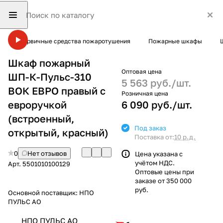
Первичные средства пожаротушения
Пожарные шкафы
Шкаф пожарный
Оптовая цена
ШП-К-Пульс-310
5 563 руб./
шт.
ВОК ЕВРО правый с
Розничная цена
евроручкой
6 090 руб./
шт.
(встроенный,
Под заказ
открытый, красный)
Поставка от:
10 р.д.
0
Нет отзывов
Цена указана с
учётом НДС.
Арт.
5501010100129
Оптовые цены при
заказе от 350 000
руб.
Основной поставщик:
НПО
ПУЛЬС АО
НПО ПУЛЬС АО