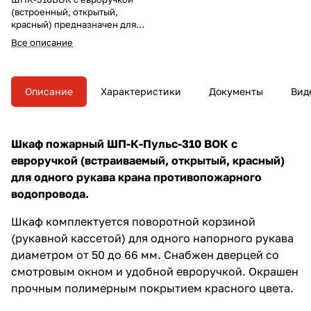
(встроенный, открытый,
красный) предназначен для
размещения одного пожарного
Все описание
рукава (диаметром от 50 до 66
мм). Шкаф встраиваемого типа
подразумевает крепление в
нишу и может быть установлен
Описание
Характеристики
Документы
Вид
в любых зданиях.
Шкаф пожарный ШП-К-Пульс-310 ВОК с
евроручкой (встраиваемый, открытый, красный)
для одного рукава крана противопожарного
водопровода.
Шкаф комплектуется поворотной корзиной
(рукавной кассетой) для одного напорного рукава
диаметром от 50 до 66 мм. Снабжен дверцей со
смотровым окном и удобной евроручкой. Окрашен
прочным полимерным покрытием красного цвета.