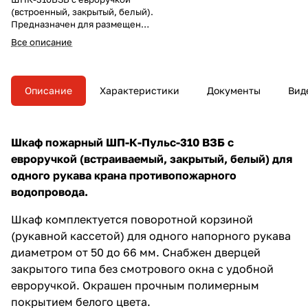
(встроенный, закрытый, белый).
Предназначен для размещения
одного пожарного рукава
Все описание
(диаметром от 50 до 66 мм).
Шкаф встраиваемого типа
подразумевает крепление в
нишу и может быть установлен
Описание
Характеристики
Документы
Вид
в любых зданиях.
Шкаф пожарный ШП-К-Пульс-310 ВЗБ с
евроручкой (встраиваемый, закрытый, белый) для
одного рукава крана противопожарного
водопровода.
Шкаф комплектуется поворотной корзиной
(рукавной кассетой) для одного напорного рукава
диаметром от 50 до 66 мм. Снабжен дверцей
закрытого типа без смотрового окна с удобной
евроручкой. Окрашен прочным полимерным
покрытием белого цвета.