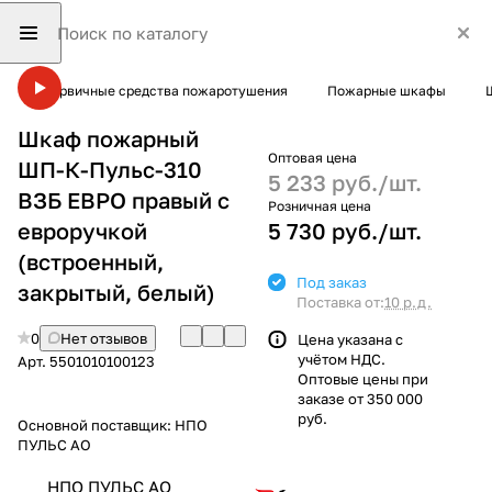
Первичные средства пожаротушения
Пожарные шкафы
Шкаф пожарный
Оптовая цена
ШП-К-Пульс-310
5 233 руб./
шт.
ВЗБ ЕВРО правый с
Розничная цена
евроручкой
5 730 руб./
шт.
(встроенный,
Под заказ
закрытый, белый)
Поставка от:
10 р.д.
0
Нет отзывов
Цена указана с
учётом НДС.
Арт.
5501010100123
Оптовые цены при
заказе от 350 000
руб.
Основной поставщик:
НПО
ПУЛЬС АО
НПО ПУЛЬС АО