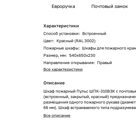
Евроручка
Почтовый замок
Характеристики
Способ установки
:
Встроенный
Цвет
:
Красный (RAL 3002)
Пожарные шкафы
:
Шкафы для пожарного кра
Размер, мм
:
540х650х230
Направление открывания
:
Правый
Все характеристики
Описание
Шкаф пожарный Пульс ШПК-310ВЗК с почтовы
(встроенный, закрытый, красный) предназначе
размещения одного пожарного рукава (диамет
66 мм). Шкаф встраиваемого типа подразумев
в нишу и может быть установлен в любых здани
Все описание