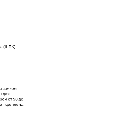
на (ШПК)
м замком
н для
ром от 50 до
ает крепление
ях.