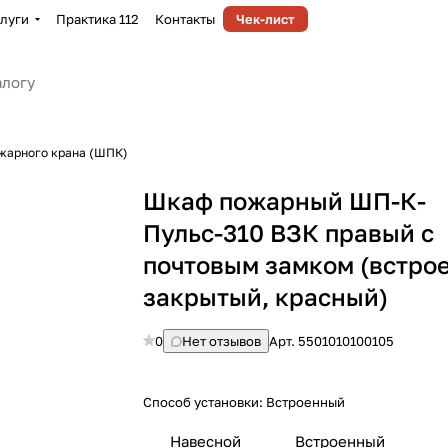
луги
Практика 112
Контакты
Чек-лист
жарного крана (ШПК)
Шкаф пожарный ШП-К-
Пульс-310 ВЗК правый с
почтовым замком (встро
закрытый, красный)
0
Нет отзывов
Арт.
5501010100105
Способ установки:
Встроенный
Навесной
Встроенный