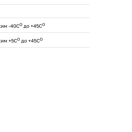
О
О
жим -40С
до +45С
О
О
жим +5С
до +45С