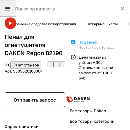
Первичные средства пожаротушения
Пожарные шкафы
Пенал для
Под заказ
огнетушителя
Поставка от:
10 р.д.
DAKEN Regon 82190
Цена указана с
учётом НДС.
0
Нет отзывов
Оптовые цены при
Арт.
5505020100004
заказе от 350 000
руб.
Отправить запрос
Все товары Daken
Все товары категории
Характеристики