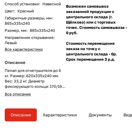
Способ установки
:
Навесной
Возможен самовывоз
Цвет
:
Красный
заказанной продукции с
центрального склада (г.
Габаритные размеры, мм
:
Щёлково) или с торговых
865x335x240
точек. Стоимость самовывоза -
Размер, мм
:
865х335х240
0 руб.
Направление открывания
:
Левый
Стоимость перемещения
заказа на точку с
Все характеристики
центрального склада - 0р.
Срок перемещения 3 р.д.
Описание
Пенал для огнетушителя до 6
кг. Размер: 620х335х240 мм.
Вес: 33,2 кг. Диаметр
фиксирующего кольца: 170/190
мм. Изготовлен из
Все описание
полипропилена.
Описание
Характеристики
Документы
Вид