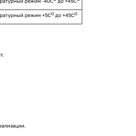
ратурный режим -40С
до +45С
О
О
ратурный режим +5С
до +45С
т.
реализации.