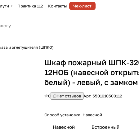
луги
Практика 112
Контакты
Чек-лист
кава и огнетушителя (ШПКО)
Шкаф пожарный ШПК-32
12НОБ (навесной открыт
белый) - левый, с замком
0
Нет отзывов
Арт.
5501010500112
Способ установки:
Навесной
Навесной
Встроенный