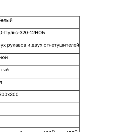
белый
-Пульс-320-12НОБ
ух рукавов и двух огнетушителей
ной
тый
л
300х300
О
О