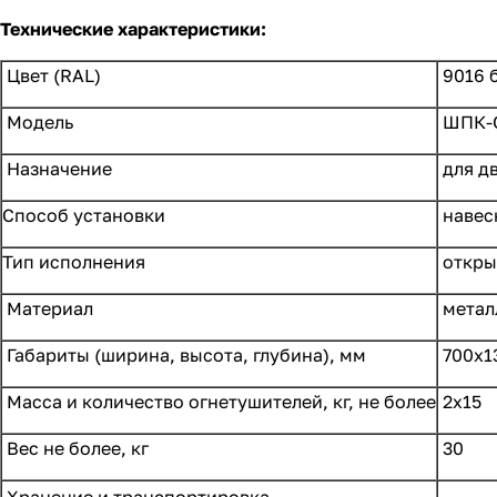
Технические характеристики:
Цвет (RAL)
9016 
Модель
ШПК-О
Назначение
для дв
Способ установки
навес
Тип исполнения
откры
Материал
метал
Габариты (ширина, высота, глубина), мм
700х1
Масса и количество огнетушителей, кг, не более
2х15
Вес не более, кг
30