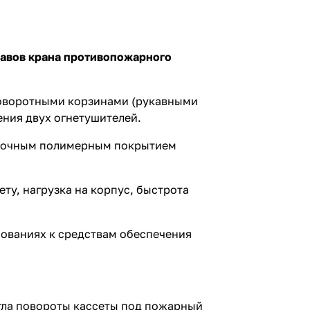
кавов крана противопожарного
поворотными корзинами (рукавными
ения двух огнетушителей.
прочным полимерным покрытием
ту, нагрузка на корпус, быстрота
ованиях к средствам обеспечения
угла повороты кассеты под пожарный