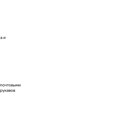
а и
 почтовыми
 рукавов