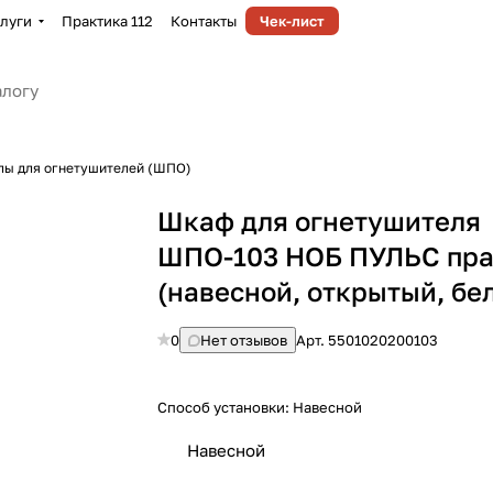
луги
Практика 112
Контакты
Чек-лист
лы для огнетушителей (ШПО)
Шкаф для огнетушителя
ШПО-103 НОБ ПУЛЬС пр
(навесной, открытый, бе
0
Нет отзывов
Арт.
5501020200103
Способ установки:
Навесной
Навесной