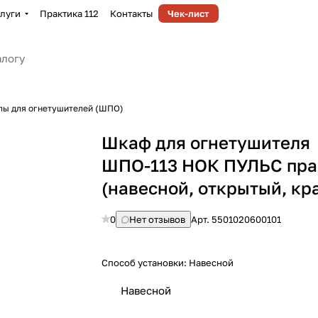
луги
Практика 112
Контакты
Чек-лист
лы для огнетушителей (ШПО)
Шкаф для огнетушителя
ШПО-113 НОК ПУЛЬС пр
(навесной, открытый, кр
0
Нет отзывов
Арт.
5501020600101
Способ установки:
Навесной
Навесной