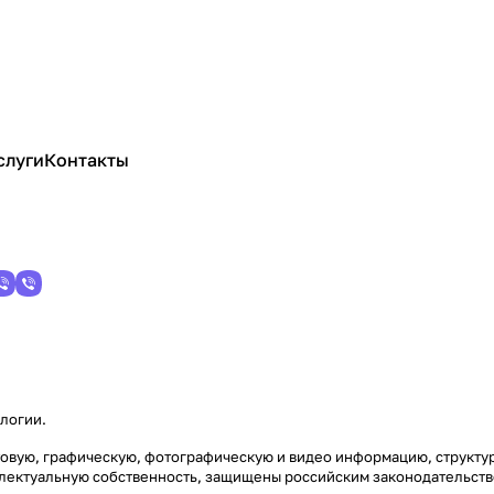
слуги
Контакты
ологии
.
кстовую, графическую, фотографическую и видео информацию, структ
еллектуальную собственность, защищены российским законодательст