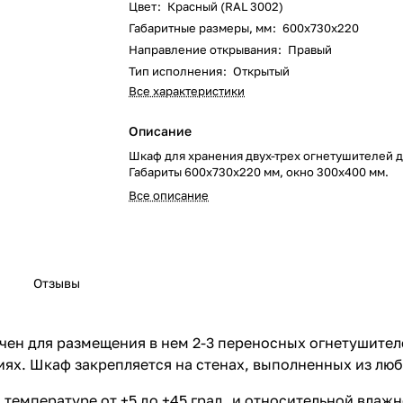
Цвет
:
Красный (RAL 3002)
Габаритные размеры, мм
:
600х730х220
Направление открывания
:
Правый
Тип исполнения
:
Открытый
Все характеристики
Описание
Шкаф для хранения двух-трех огнетушителей до
Габариты 600х730х220 мм, окно 300х400 мм.
Все описание
Отзывы
ен для размещения в нем 2-3 переносных огнетушителе
ях. Шкаф закрепляется на стенах, выполненных из люб
емпературе от +5 до +45 град. и относительной влажн