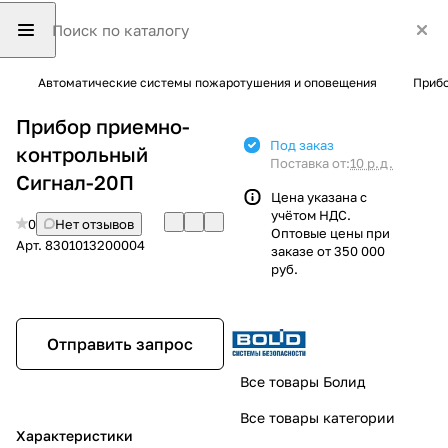
Автоматические системы пожаротушения и оповещения
Прибо
Прибор приемно-
Под заказ
контрольный
Поставка от:
10 р.д.
Сигнал-20П
Цена указана с
учётом НДС.
0
Нет отзывов
Оптовые цены при
Арт.
8301013200004
заказе от 350 000
руб.
Отправить запрос
Все товары Болид
Все товары категории
Характеристики