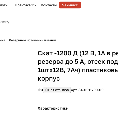
луги
Практика 112
Контакты
Чек-лист
ния
Резервные источники питания
Скат -1200 Д (12 В, 1А в 
резерва до 5 А, отсек по
1штх12В, 7Ач) пластиков
корпус
0
Нет отзывов
Арт.
8401011700010
Характеристики