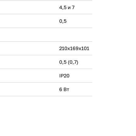
4,5 и 7
0,5
210x169x101
0,5 (0,7)
IP20
6 Вт