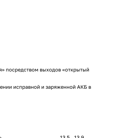
я» посредством выходов «открытый
ении исправной и заряженной АКБ в
»
13,5…13,9