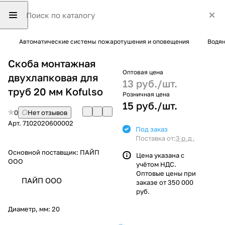
Автоматические системы пожаротушения и оповещения
Водян
Скоба монтажная
Оптовая цена
двухлапковая для
13 руб./
шт.
труб 20 мм Kofulso
Розничная цена
15 руб./
шт.
0
Нет отзывов
Арт.
7102020600002
Под заказ
Поставка от:
3 р.д.
Основной поставщик:
ПАЙП
Цена указана с
ООО
учётом НДС.
Оптовые цены при
ПАЙП ООО
заказе от 350 000
руб.
Диаметр, мм:
20