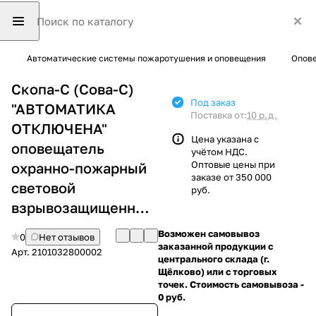
Автоматические системы пожаротушения и оповещения
Опове
Скопа-С (Сова-С)
Под заказ
"АВТОМАТИКА
Поставка от:
10 р.д.
ОТКЛЮЧЕНА"
Цена указана с
оповещатель
учётом НДС.
Оптовые цены при
охранно-пожарный
заказе от 350 000
световой
руб.
взрывозащищенный12/24В
Возможен самовывоз
0
Нет отзывов
заказанной продукции с
Арт.
2101032800002
центрального склада (г.
Щёлково) или с торговых
точек. Стоимость самовывоза -
0 руб.