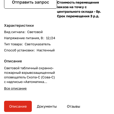
Отправить запрос
Стоимость перемещения
заказа на точку с
центрального склада - 0р.
Срок перемещения 3 р.д.
Характеристики
Вид сигнала
:
Световой
Напряжение питания, В
:
12/24
Тип товара
:
Светоуказатель
Способ установки
:
Настенный
Описание
Световой табличный охранно-
пожарный взрывозащищенный
оповещатель Скопа-С (Сова-С)
с надписью «Автоматика
отключена». Используется во
Все описание
взрывоопасных зонах,
взрывозащитная маркировка
корпуса 1Ex mb IIC T6 Gb
(герметизация компаундом).
Описание
Документы
Отзывы