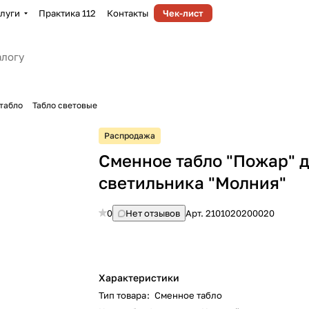
луги
Практика 112
Контакты
Чек-лист
табло
Табло световые
Распродажа
Сменное табло "Пожар" 
светильника "Молния"
0
Нет отзывов
Арт.
2101020200020
Характеристики
Тип товара
:
Сменное табло