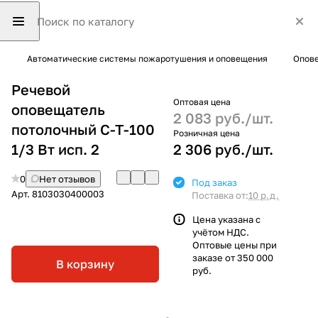
Автоматические системы пожаротушения и оповещения
Опове
Речевой
Оптовая цена
оповещатель
2 083 руб./
шт.
потолочный С-Т-100
Розничная цена
1/3 Вт исп. 2
2 306 руб./
шт.
0
Нет отзывов
Под заказ
Арт.
8103030400003
Поставка от:
10 р.д.
Цена указана с
учётом НДС.
Оптовые цены при
заказе от 350 000
В корзину
руб.