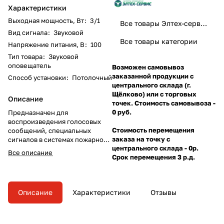
Характеристики
Выходная мощность, Вт
:
3/1
Все товары Элтех-сервис
Вид сигнала
:
Звуковой
Все товары категории
Напряжение питания, В
:
100
Тип товара
:
Звуковой
оповещатель
Возможен самовывоз
заказанной продукции с
Способ установки
:
Потолочный
центрального склада (г.
Щёлково) или с торговых
Описание
точек. Стоимость самовывоза -
0 руб.
Предназначен для
воспроизведения голосовых
Стоимость перемещения
сообщений, специальных
заказа на точку с
сигналов в системах пожарного
центрального склада - 0р.
оповещения, речевой
Все описание
Срок перемещения 3 р.д.
информации и фоновой музыки
в системах: громкоговорящей
связи, звукоусиления и
трансляции с выходом
Описание
Характеристики
Отзывы
напряжением до 100В.