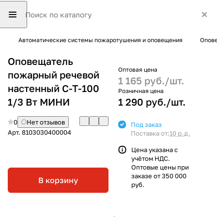
Автоматические системы пожаротушения и оповещения
Опове
Оповещатель
Оптовая цена
пожарный речевой
1 165 руб./
шт.
настенный С-Т-100
Розничная цена
1/3 Вт МИНИ
1 290 руб./
шт.
0
Нет отзывов
Под заказ
Арт.
8103030400004
Поставка от:
10 р.д.
Цена указана с
учётом НДС.
Оптовые цены при
заказе от 350 000
В корзину
руб.