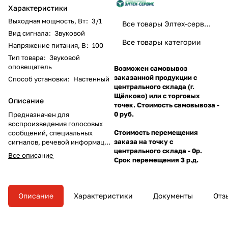
Характеристики
Выходная мощность, Вт
:
3/1
Все товары Элтех-сервис
Вид сигнала
:
Звуковой
Все товары категории
Напряжение питания, В
:
100
Тип товара
:
Звуковой
оповещатель
Возможен самовывоз
заказанной продукции с
Способ установки
:
Настенный
центрального склада (г.
Щёлково) или с торговых
Описание
точек. Стоимость самовывоза -
0 руб.
Предназначен для
воспроизведения голосовых
Стоимость перемещения
сообщений, специальных
заказа на точку с
сигналов, речевой информации
центрального склада - 0р.
и фоновой музыки. Имеет
Все описание
Срок перемещения 3 р.д.
компактный вид. Тип установки
— настенный. Мощность — 1 или
3 Вт.
Описание
Характеристики
Документы
Отз