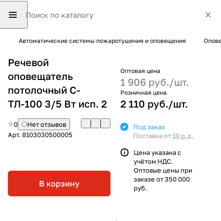
Автоматические системы пожаротушения и оповещения
Опове
Речевой
Оптовая цена
оповещатель
1 906 руб./
шт.
потолочный С-
Розничная цена
ТЛ-100 3/5 Вт исп. 2
2 110 руб./
шт.
0
Нет отзывов
Под заказ
Арт.
8103030500005
Поставка от:
10 р.д.
Цена указана с
учётом НДС.
Оптовые цены при
заказе от 350 000
В корзину
руб.