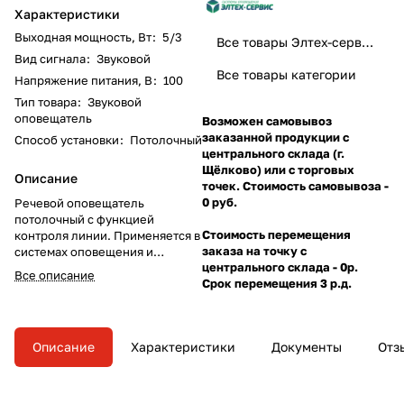
Характеристики
Выходная мощность, Вт
:
5/3
Все товары Элтех-сервис
Вид сигнала
:
Звуковой
Все товары категории
Напряжение питания, В
:
100
Тип товара
:
Звуковой
оповещатель
Возможен самовывоз
заказанной продукции с
Способ установки
:
Потолочный
центрального склада (г.
Щёлково) или с торговых
Описание
точек. Стоимость самовывоза -
0 руб.
Речевой оповещатель
потолочный с функцией
Стоимость перемещения
контроля линии. Применяется в
заказа на точку с
системах оповещения и
центрального склада - 0р.
управления эвакуацией людей
Все описание
Срок перемещения 3 р.д.
при пожаре (СОУЭ) и
предназначен для работы в
составе систем с выходным
звуковым напряжением 100В.
Описание
Характеристики
Документы
Отз