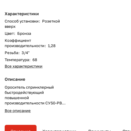
Характеристики
Способ установки
:
Розеткой
вверх
Цвет
:
Бронза
Коэффициент
производительности
:
1,28
Резьба
:
3/4"
Температура
:
68
Все характеристики
Описание
Ороситель спринклерный
быстродействующий
повышенной
производительности CУS0-РВо
1,28-R3/4/P68.B3-"СОБР-17-В"
Все описание
(типа ESFR), розеткой вверх