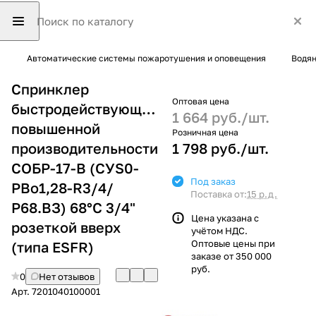
Автоматические системы пожаротушения и оповещения
Водян
Спринклер
Оптовая цена
быстродействующий
1 664 руб./
шт.
повышенной
Розничная цена
производительности
1 798 руб./
шт.
СОБР-17-В (СУS0-
Под заказ
РВо1,28-R3/4/
Поставка от:
15 р.д.
Р68.ВЗ) 68°С 3/4"
Цена указана с
розеткой вверх
учётом НДС.
Оптовые цены при
(типа ESFR)
заказе от 350 000
руб.
0
Нет отзывов
Арт.
7201040100001