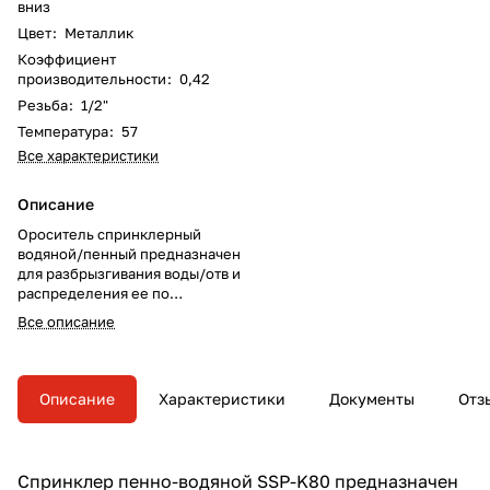
вниз
Цвет
:
Металлик
Коэффициент
производительности
:
0,42
Резьба
:
1/2"
Температура
:
57
Все характеристики
Описание
Ороситель спринклерный
водяной/пенный предназначен
для разбрызгивания воды/отв и
распределения ее по
защищаемой площади с целью
Все описание
тушения очагов пожара или их
локализации, а также для
создания водяных завес в
автоматических установках
Описание
Характеристики
Документы
Отз
пожаротушения.
Спринклер пенно-водяной SSP-K80 предназначен