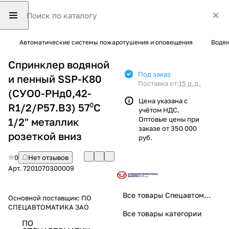
Автоматические системы пожаротушения и оповещения
Водян
Спринклер водяной
Под заказ
и пенный SSP-К80
Поставка от:
15 р.д.
(СУО0-РНд0,42-
Цена указана с
R1/2/Р57.В3) 57⁰С
учётом НДС.
Оптовые цены при
1/2" металлик
заказе от 350 000
розеткой вниз
руб.
0
Нет отзывов
Арт.
7201070300009
Все товары Спецавтоматика
Основной поставщик:
ПО
СПЕЦАВТОМАТИКА ЗАО
Все товары категории
ПО