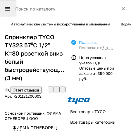
Автоматические системы пожаротушения и оповещения
Водян
Спринклер TYCO
Под заказ
TY323 57⁰С 1/2"
Поставка от:
5 р.д.
К=80 розеткой вниз
Цена указана с
белый
учётом НДС.
Оптовые цены при
быстродействующий
заказе от 350 000
(3 мм)
руб.
0
Нет отзывов
Арт.
7201121200003
Все товары TYCO
Основной поставщик:
ФИРМА
ОГНЕБОРЕЦ ООО
Все товары категории
ФИРМА ОГНЕБОРЕЦ