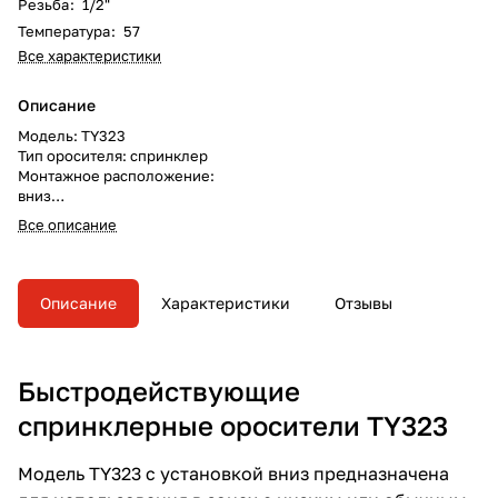
Резьба
:
1/2"
Температура
:
57
Все характеристики
Описание
Модель: TY323
Тип оросителя: спринклер
Монтажное расположение:
вниз
К-фактор/коэффициент
Все описание
произв.: К80/0.42
Тепловая инерционность:
быстродействующий
Тип теплового замка: колба 3мм
Описание
Характеристики
Отзывы
Резьба присоединения: 1/2"
Быстродействующие
спринклерные оросители TY323
Модель TY323 с установкой вниз предназначена