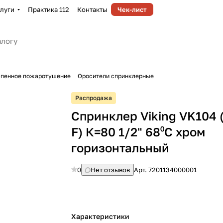
луги
Практика 112
Контакты
Чек-лист
-пенное пожаротушение
Оросители спринклерные
Распродажа
Спринклер Viking VK104 
F) К=80 1/2" 68⁰С хром
горизонтальный
0
Нет отзывов
Арт.
7201134000001
Характеристики