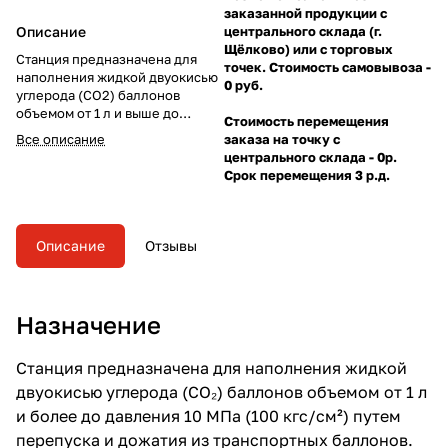
заказанной продукции с
Описание
центрального склада (г.
Щёлково) или с торговых
Станция предназначена для
точек. Стоимость самовывоза -
наполнения жидкой двуокисью
0 руб.
углерода (СО2) баллонов
объемом от 1 л и выше до
Стоимость перемещения
давления 10 МПа (100 кгс/см²)
Все описание
заказа на точку с
путем перепуска и дожатия из
центрального склада - 0р.
транспортных баллонов.
Срок перемещения 3 р.д.
Описание
Отзывы
Назначение
Станция предназначена для наполнения жидкой
двуокисью углерода (CO₂) баллонов объемом от 1 л
и более до давления 10 МПа (100 кгс/см²) путем
перепуска и дожатия из транспортных баллонов.