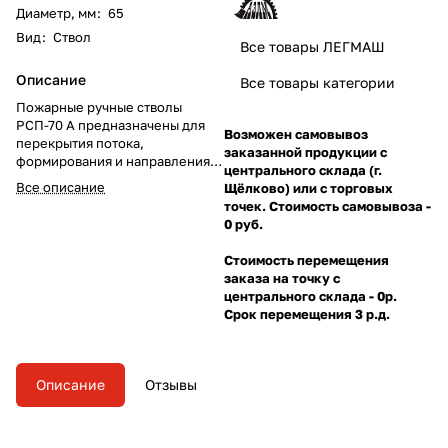
Диаметр, мм
:
65
Вид
:
Ствол
Все товары ЛЕГМАШ
Описание
Все товары категории
Пожарные ручные стволы
РСП-70 А предназначены для
Возможен самовывоз
перекрытия потока,
заказанной продукции с
формирования и направления
центрального склада (г.
сплошной или распылённой
Все описание
Щёлково) или с торговых
струи воды, с постоянным углом
точек. Стоимость самовывоза -
факела.
0 руб.
Стоимость перемещения
заказа на точку с
центрального склада - 0р.
Срок перемещения 3 р.д.
Описание
Отзывы