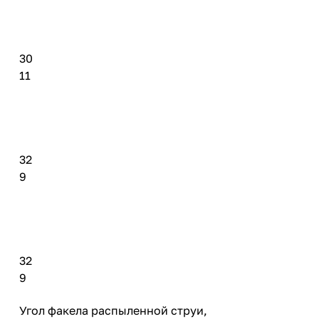
30
11
32
9
32
9
Угол факела распыленной струи,