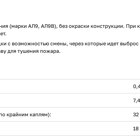
ия (марки АЛ9, АЛ9В), без окраски конструкции. При 
ет.
дки с возможностью смены, через которые идет выброс
аву для тушения пожара.
0,
7,
по крайним каплям):
32
18