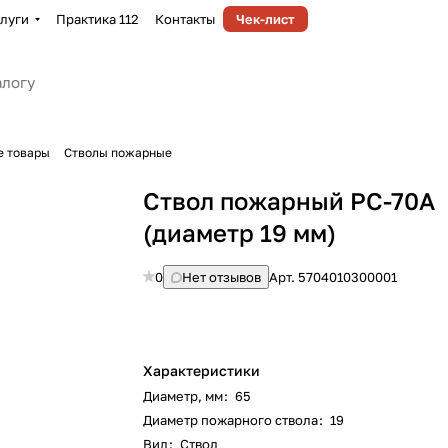
луги
Практика 112
Контакты
Чек-лист
е товары
Стволы пожарные
Ствол пожарный РС-70А
(диаметр 19 мм)
0
Нет отзывов
Арт.
5704010300001
Характеристики
Диаметр, мм
:
65
Диаметр пожарного ствола
:
19
Вид
:
Ствол