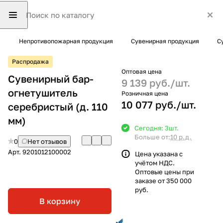
Непротивопожарная продукция
Сувенирная продукция
С
Распродажа
Оптовая цена
Сувенирный бар-
9 139 руб./
шт.
огнетушитель
Розничная цена
10 077 руб./
шт.
серебристый (д. 110
мм)
Сегодня: 3
шт.
Больше от:
10 р.д.
0
Нет отзывов
Арт.
9201012100002
Цена указана с
учётом НДС.
Оптовые цены при
заказе от 350 000
руб.
В корзину