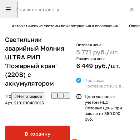
Автоматические системы пожаротушения и оповещения
Опове
Светильник
Оптовая цена
аварийный Молния
5 771 руб./
шт.
ULTRA РИП
Розничная цена
'Пожарный кран'
6 449 руб./
шт.
(220В) с
Под заказ
аккумулятором
Поставка от:
10 р.д.
0
Нет отзывов
Цена указана с
учётом НДС.
Арт.
2101010400016
Оптовые цены при
заказе от 350 000
руб.
В корзину