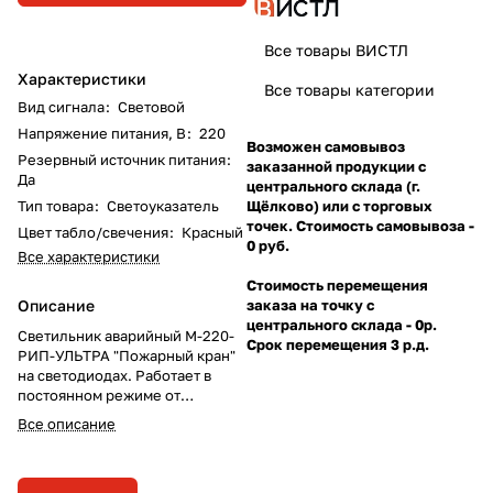
Все товары ВИСТЛ
Характеристики
Все товары категории
Вид сигнала
:
Световой
Напряжение питания, В
:
220
Возможен самовывоз
Резервный источник питания
:
заказанной продукции с
Да
центрального склада (г.
Тип товара
:
Светоуказатель
Щёлково) или с торговых
точек. Стоимость самовывоза -
Цвет табло/свечения
:
Красный
0 руб.
Все характеристики
Стоимость перемещения
Описание
заказа на точку с
центрального склада - 0р.
Светильник аварийный М-220-
Срок перемещения 3 р.д.
РИП-УЛЬТРА "Пожарный кран"
на светодиодах. Работает в
постоянном режиме от
напряжения 220В.
Все описание
Обеспечивает подсветку в
течение 7 часов в случае
отключения электроэнергии.