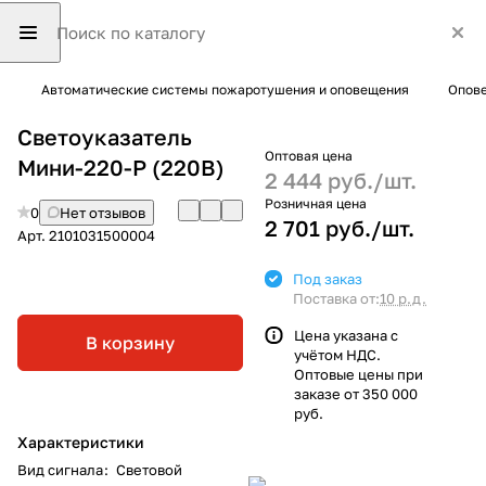
Автоматические системы пожаротушения и оповещения
Опове
Светоуказатель
Оптовая цена
Мини-220-Р (220В)
2 444 руб./
шт.
Розничная цена
0
Нет отзывов
2 701 руб./
шт.
Арт.
2101031500004
Под заказ
Поставка от:
10 р.д.
Цена указана с
В корзину
учётом НДС.
Оптовые цены при
заказе от 350 000
руб.
Характеристики
Вид сигнала
:
Световой