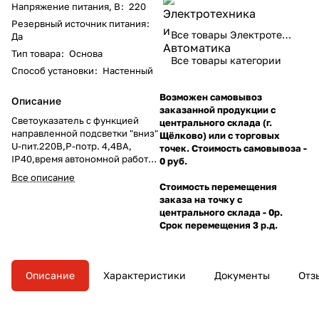
Напряжение питания, В
:
220
Резервный источник питания
:
Все товары Электротехника и Автоматика
Да
Тип товара
:
Основа
Все товары категории
Способ установки
:
Настенный
Возможен самовывоз
Описание
заказанной продукции с
Светоуказатель с функцией
центрального склада (г.
направленной подсветки "вниз"
Щёлково) или с торговых
U-пит.220В,P-потр. 4,4ВА,
точек. Стоимость самовывоза -
IP40,время автономной работы
0 руб.
4 ч., t-раб. -10..+55С,
Все описание
150х150х25мм
Стоимость перемещения
заказа на точку с
центрального склада - 0р.
Срок перемещения 3 р.д.
Описание
Характеристики
Документы
Отз