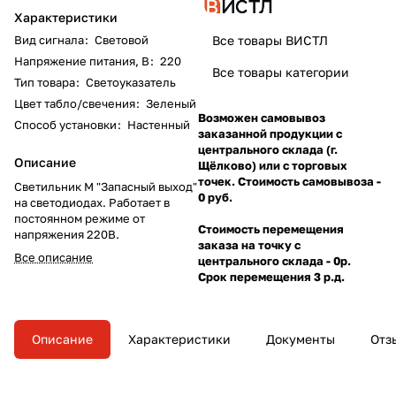
Характеристики
Вид сигнала
:
Световой
Все товары ВИСТЛ
Напряжение питания, В
:
220
Все товары категории
Тип товара
:
Светоуказатель
Цвет табло/свечения
:
Зеленый
Возможен самовывоз
Способ установки
:
Настенный
заказанной продукции с
центрального склада (г.
Описание
Щёлково) или с торговых
точек. Стоимость самовывоза -
Светильник М "Запасный выход"
0 руб.
на светодиодах. Работает в
постоянном режиме от
Стоимость перемещения
напряжения 220В.
заказа на точку с
Все описание
центрального склада - 0р.
Срок перемещения 3 р.д.
Описание
Характеристики
Документы
Отз