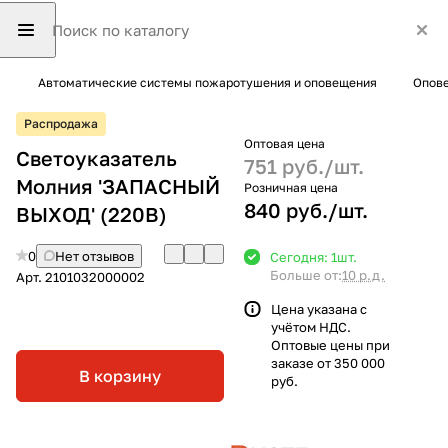
Автоматические системы пожаротушения и оповещения
Опове
Распродажа
Оптовая цена
Светоуказатель
751 руб./
шт.
Молния 'ЗАПАСНЫЙ
Розничная цена
840 руб./
шт.
ВЫХОД' (220В)
0
Нет отзывов
Сегодня: 1
шт.
Больше от:
10 р.д.
Арт.
2101032000002
Цена указана с
учётом НДС.
Оптовые цены при
заказе от 350 000
В корзину
руб.