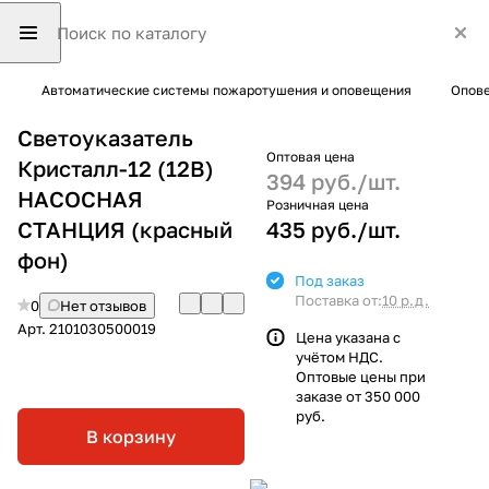
Автоматические системы пожаротушения и оповещения
Опове
Светоуказатель
Оптовая цена
Кристалл-12 (12В)
394 руб./
шт.
НАСОСНАЯ
Розничная цена
СТАНЦИЯ (красный
435 руб./
шт.
фон)
Под заказ
Поставка от:
10 р.д.
0
Нет отзывов
Арт.
2101030500019
Цена указана с
учётом НДС.
Оптовые цены при
заказе от 350 000
руб.
В корзину