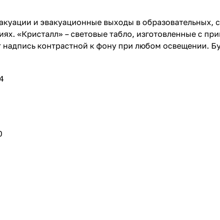
акуации и эвакуационные выходы в образовательных, 
ях. «Кристалл» – световые табло, изготовленные с пр
т надпись контрастной к фону при любом освещении. Б
4
0