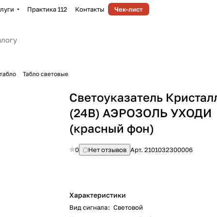
луги
Практика 112
Контакты
Чек-лист
табло
Табло световые
Светоуказатель Кристал
(24В) АЭРОЗОЛЬ УХОДИ
(красный фон)
0
Нет отзывов
Арт.
2101032300006
Характеристики
Вид сигнала
:
Световой