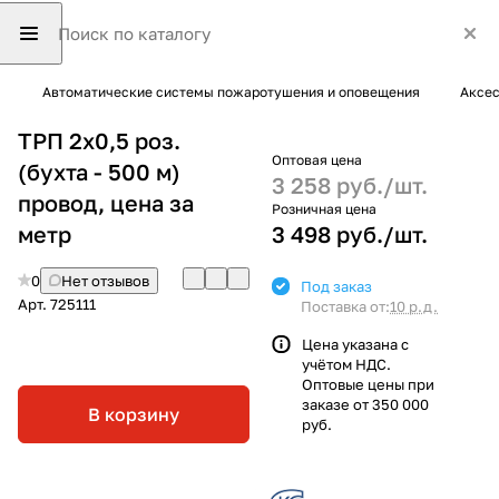
Автоматические системы пожаротушения и оповещения
Аксес
ТРП 2х0,5 роз.
Оптовая цена
(бухта - 500 м)
3 258 руб./
шт.
провод, цена за
Розничная цена
метр
3 498 руб./
шт.
0
Нет отзывов
Под заказ
Арт.
725111
Поставка от:
10 р.д.
Цена указана с
учётом НДС.
Оптовые цены при
заказе от 350 000
В корзину
руб.