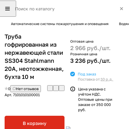
Автоматические системы пожаротушения и оповещения
Водян
Труба
Оптовая цена
гофрированная из
2 966 руб./
шт.
нержавеющей стали
Розничная цена
SS304 Stahlmann
3 236 руб./
шт.
20A, неотожженная,
Под заказ
бухта 10 м
Поставка от:
10 р.д.
0
Нет отзывов
Цена указана с
учётом НДС.
Арт.
7101010100001
Оптовые цены при
заказе от 350 000
руб.
В корзину