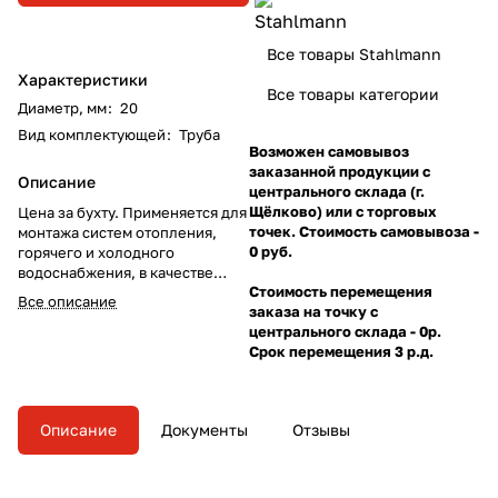
Все товары Stahlmann
Характеристики
Все товары категории
Диаметр, мм
:
20
Вид комплектующей
:
Труба
Возможен самовывоз
заказанной продукции с
Описание
центрального склада (г.
Щёлково) или с торговых
Цена за бухту. Применяется для
точек. Стоимость самовывоза -
монтажа систем отопления,
0 руб.
горячего и холодного
водоснабжения, в качестве
Стоимость перемещения
гибких подводок, а также
Все описание
заказа на точку с
незаменимы в качестве гибкой
центрального склада - 0р.
подводки в системах
Срок перемещения 3 р.д.
автоматического
спринклерного пожаротушения
Описание
Документы
Отзывы