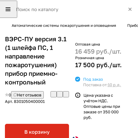
Автоматические системы пожаротушения и оповещения
Прибо
ВЭРС-ПУ версия 3.1
Оптовая цена
(1 шлейфа ПС, 1
16 459 руб./
шт.
направление
Розничная цена
пожаротушения)
17 500 руб./
шт.
прибор приемно-
Под заказ
контрольный
Поставка от:
10 р.д.
0
Нет отзывов
Цена указана с
учётом НДС.
Арт.
8301050400001
Оптовые цены при
заказе от 350 000
руб.
В корзину