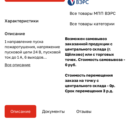
Все товары МПП ВЭРС
Характеристики
Все товары категории
Описание
Возможен самовывоз
1 направление пуска
заказанной продукции с
пожаротушения, напряжение
центрального склада (г.
пусковой цепи 24 В, пусковой
Щёлково) или с торговых
ток до 1 А, 6 выходов
точек. Стоимость самовывоза -
оповещения с контролем, 4
Все описание
0 руб.
релейных выхода, 8 шлейфов
пожарной сигнализации, 1
Стоимость перемещения
шлейф охранной сигнализации,
заказа на точку с
вход для подключения
центрального склада - 0р.
считывателя TM, слот microSD,
Срок перемещения 3 р.д.
2xRS-485, напряжение питания
220 В, под аккумулятор 12 В/7
Ач, диапазон рабочих
температур -30...+50°C,
Описание
Документы
Отзывы
пласт.корпус